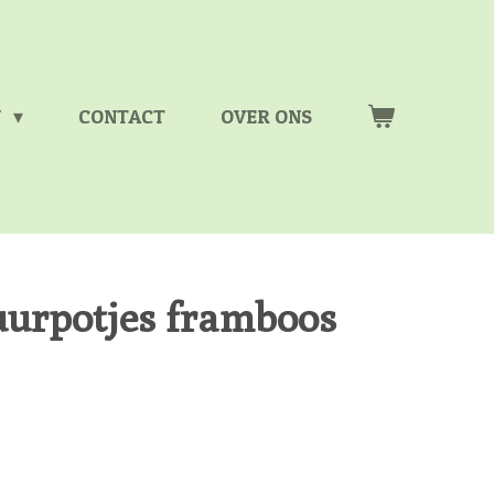
N
CONTACT
OVER ONS
uurpotjes framboos