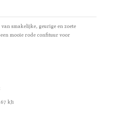
r van smakelijke, geurige en zoete
 een mooie rode confituur voor
:
,67 kJ1