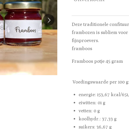
Deze traditionele confituu
frambozen is subliem voor
fijnproevers.
framboos
Framboos potje 45 gram
Voedingswaarde per 100 g
energie: 153,67 kcal/651
eiwitten: 01 g
vetten: 0 g
koolhydr.: 37,33 g
suikers: 36,67 g