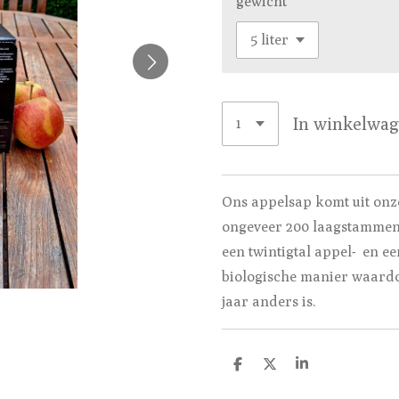
gewicht
In winkelwa
Ons appelsap komt uit onz
ongeveer 200 laagstammen 
een twintigtal appel- en ee
biologische manier waardo
jaar anders is.
D
D
S
e
e
h
l
e
a