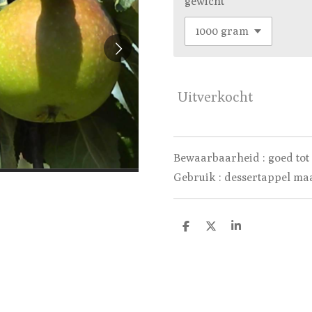
gewicht
Uitverkocht
Bewaarbaarheid : goed tot 
Gebruik : dessertappel ma
D
D
S
e
e
h
l
e
a
e
l
r
n
e